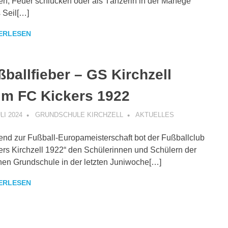
en, Feuer schlucken oder als Tänzerin in der Manege
 Seil[…]
ERLESEN
ßballfieber – GS Kirchzell
im FC Kickers 1922
ULI 2024
GRUNDSCHULE KIRCHZELL
AKTUELLES
nd zur Fußball-Europameisterschaft bot der Fußballclub
ers Kirchzell 1922“ den Schülerinnen und Schülern der
chen Grundschule in der letzten Juniwoche[…]
ERLESEN