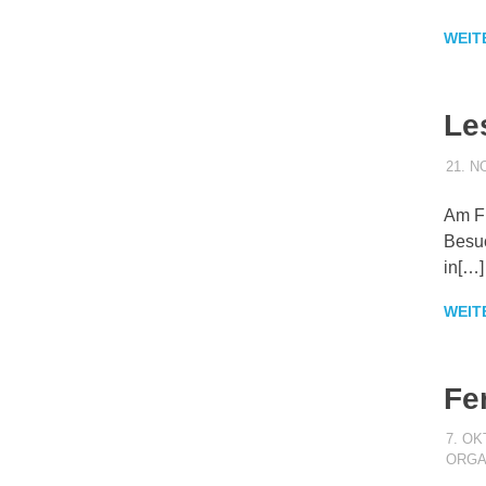
WEIT
Le
21. 
Am Fr
Besuc
in[…]
WEIT
Fe
7. O
ORGA