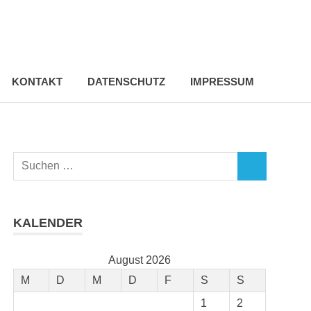
KONTAKT
DATENSCHUTZ
IMPRESSUM
Suchen
SUCHEN
nach:
KALENDER
August 2026
M
D
M
D
F
S
S
1
2