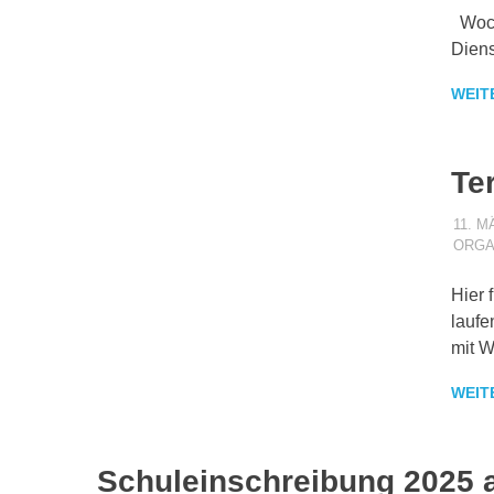
Woch
Dien
WEIT
Te
11. M
ORGA
Hier 
laufe
mit W
WEIT
Schuleinschreibung 2025 