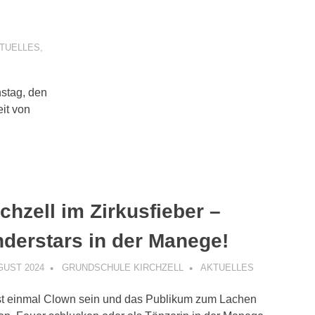
TUELLES
,
stag, den
eit von
chzell im Zirkusfieber –
nderstars in der Manege!
GUST 2024
GRUNDSCHULE KIRCHZELL
AKTUELLES
t einmal Clown sein und das Publikum zum Lachen