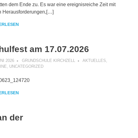
tten dem Ende zu. Es war eine ereignisreiche Zeit mit
n Herausforderungen,[…]
ERLESEN
hulfest am 17.07.2026
UNI 2026
GRUNDSCHULE KIRCHZELL
AKTUELLES
,
INE
,
UNCATEGORIZED
0623_124720
ERLESEN
an der