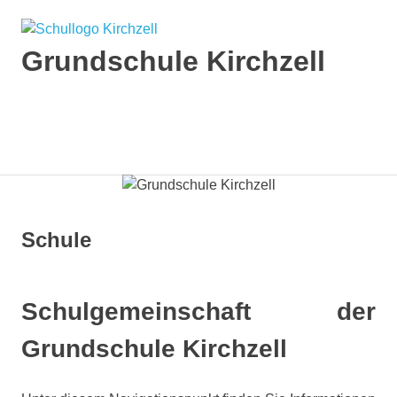
Zum
Inhalt
springen
Grundschule Kirchzell
Internetpräsenz
der
Grundschule
MENÜ
Kirchzell,
zugehörig
zum
Staatlichen
Schulamt
Schule
im
Landkreis
Miltenberg,
Regierungsbezirk
Schulgemeinschaft der
Unterfranken
Grundschule Kirchzell