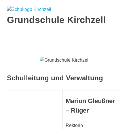
Zum
Inhalt
springen
Grundschule Kirchzell
Internetpräsenz
der
Grundschule
MENÜ
Kirchzell,
zugehörig
zum
Staatlichen
Schulamt
Schulleitung und Verwaltung
im
Landkreis
Miltenberg,
Regierungsbezirk
Marion Gleußner
Unterfranken
– Rüger
Rektorin